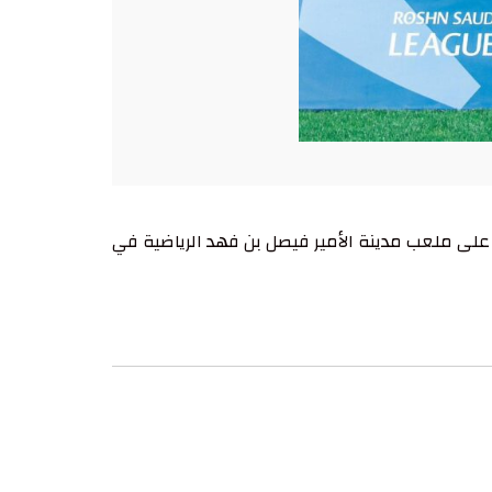
حل نادي الأهلي ضيفًا على نادي الرياض يوم الأثنين القادم في الجولة الختامية من منافسات دوري روشن2025/2024 على ملعب مدينة الأمير فيصل بن فهد الرياضية في