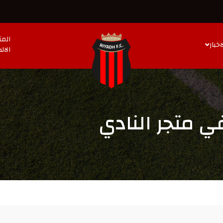
المت
اخبار
الال
ي متجر النادي