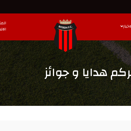
المت
اخبار
الال
كم هدايا و جوائز