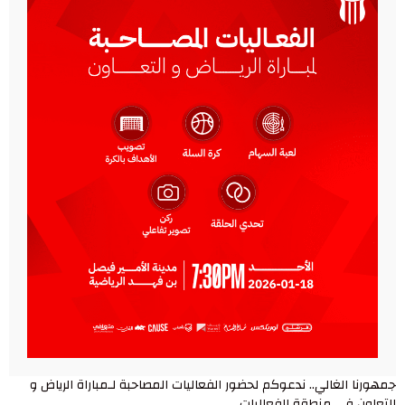
جمهورنا الغالي.. ندعوكم لحضور الفعاليات المصاحبة لـمباراة ⁧‫الرياض و
التعاون في منطقة الفعاليات