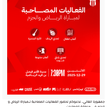
جمهورنا الغالي.. ندعوكم لحضور الفعاليات المصاحبة لـمباراة ⁧‫الرياض و
الحزم‬⁩ في منطقة الفعاليات