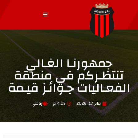
جمهورنـا الغـالي
تنتظـركم في منطقة
الفعـاليات جـوائـز قيـمة
يناير 17, 2026
4:05 م
رياضي