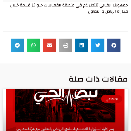
جمهورنـا الغـالي تنتظـركم في منطقة الفعـاليات جـوائـز قيـمة خـلال
مبـاراة الرياض و التعاون
مقالات ذات صلة
اجتماعي