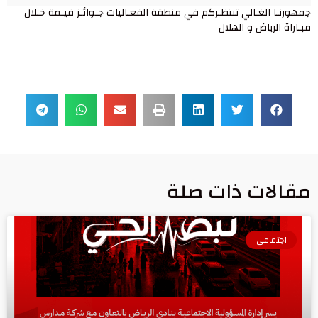
جمهورنـا الغـالي تنتظـركم في منطقة الفعـاليات جـوائـز قيـمة خـلال
مبـاراة الرياض و الهلال
مقالات ذات صلة
اجتماعي