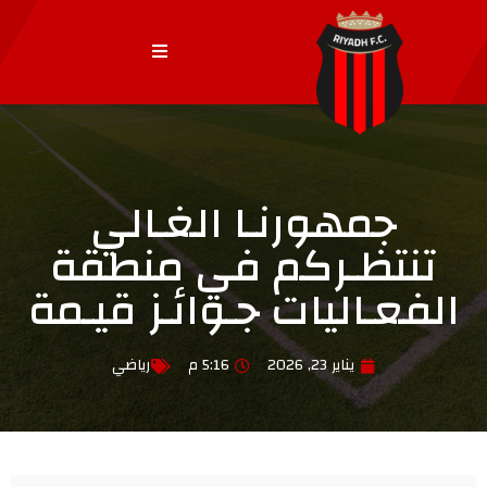
جمهورنـا الغـالي
تنتظـركم في منطقة
الفعـاليات جـوائـز قيـمة
يناير 23, 2026
5:16 م
رياضي