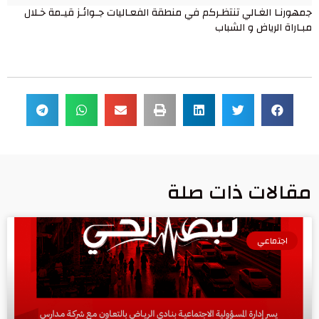
جمهورنـا الغـالي تنتظـركم في منطقة الفعـاليات جـوائـز قيـمة خـلال
مبـاراة الرياض و الشباب
مقالات ذات صلة
اجتماعي