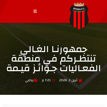
جمهورنـا الغـالي
تنتظـركم في منطقة
الفعـاليات جـوائـز قيـمة
أبريل 3, 2026
7:21 م
رياضي