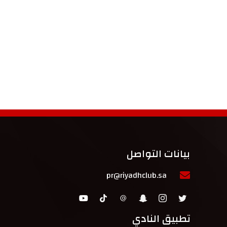
بيانات التواصل
pr@riyadhclub.sa
تطبيق النادي