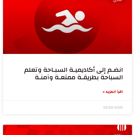
انضـم إلى أكاديميـة السبـاحة وتعلم
السباحة بطريقـة ممتعـة وآمنـة
اقرأ المزيد »
03/10/2025
تجاري